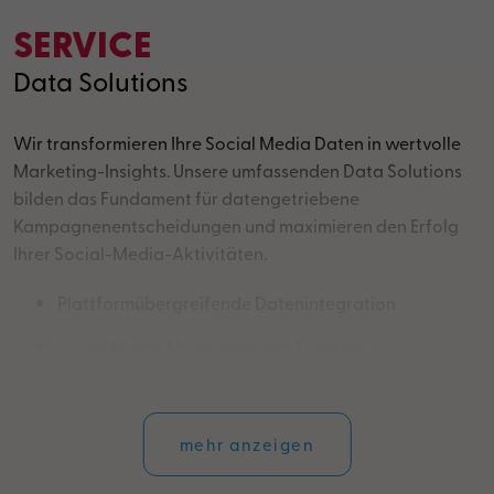
SERVICE
Data Solutions
Wir transformieren Ihre Social Media Daten in wertvolle
Marketing-Insights. Unsere umfassenden Data Solutions
bilden das Fundament für datengetriebene
Kampagnenentscheidungen und maximieren den Erfolg
Ihrer Social-Media-Aktivitäten.
Plattformübergreifende Datenintegration
Social Media Monitoring und Tracking
Predictive Analytics
Wettbewerbsanalyse und Benchmarking
mehr anzeigen